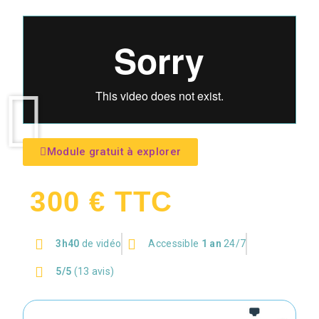
Module gratuit à explorer
300 € TTC
3h40
de vidéo
Accessible
1 an
24/7
5/5
(13 avis)