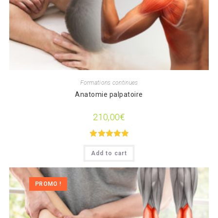
Formations continues
Anatomie palpatoire
210,00
€
Note
5.00
Add to cart
sur 5
PROMO !