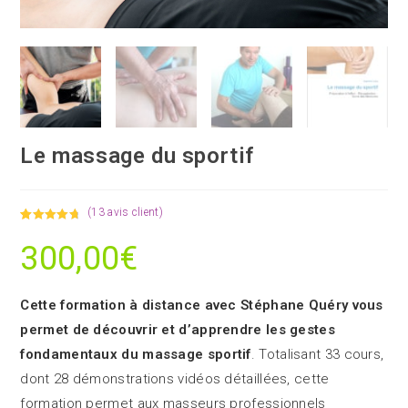
Le massage du sportif
(
13
avis client)
Noté
13
4.92
300,00
€
sur 5
basé sur
notations
client
Cette formation à distance avec Stéphane Quéry vous
permet de découvrir et d’apprendre les gestes
fondamentaux du massage sportif
. Totalisant 33 cours,
dont 28 démonstrations vidéos détaillées, cette
formation permet aux masseurs professionnels