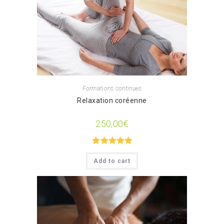
Formations continues
Relaxation coréenne
250,00
€
Note
5.00
Add to cart
sur 5