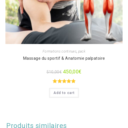
Formations continues
,
pack
Massage du sportif & Anatomie palpatoire
450,00
€
510,00
€
Note
5.00
Add to cart
sur 5
Produits similaires