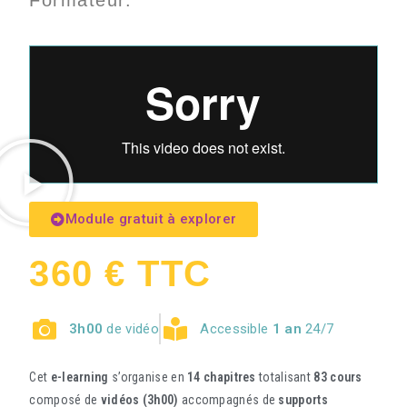
Formateur.
Module gratuit à explorer
360 € TTC
3h00
de vidéo
Accessible
1 an
24/7
Cet
e-learning
s’organise en
14 chapitres
totalisant
83 cours
composé de
vidéos (3h00)
accompagnés de
supports