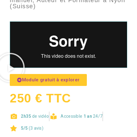
manuel, Auteur et Formateur à Nyon
(Suisse)
Module gratuit à explorer
250 € TTC
2h35
de vidéo
Accessible
1 an
24/7
5/5
(3 avis)