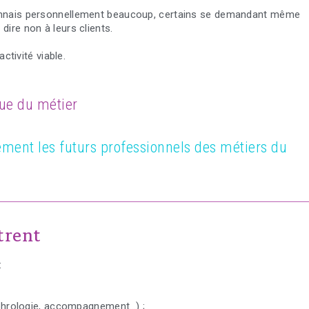
nnais personnellement beaucoup, certains se demandant même
 dire non à leurs clients.
tivité viable.
ue du métier
ement les futurs professionnels des métiers du
trent
:
ophrologie, accompagnement…) ;