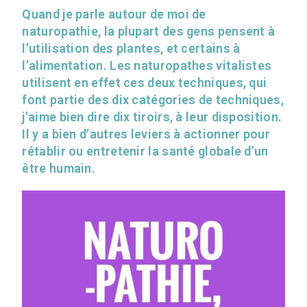
Quand je parle autour de moi de
naturopathie, la plupart des gens pensent à
l’utilisation des plantes, et certains à
l’alimentation. Les naturopathes vitalistes
utilisent en effet ces deux techniques, qui
font partie des dix catégories de techniques,
j’aime bien dire dix tiroirs, à leur disposition.
Il y a bien d’autres leviers à actionner pour
rétablir ou entretenir la santé globale d’un
être humain.