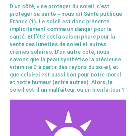
D’un côté, « se protéger du soleil, c’est
protéger sa santé » nous dit Santé publique
France (1). Le soleil est donc présenté
implicitement comme un danger pour la
santé. Et l’été est la saison phare pour la
vente des lunettes de soleil et autres
crèmes solaires. D’un autre côté, nous
savons que la peau synthétise la précieuse
vitamine D à partir des rayons du soleil, et
que celui-ci est aussi bon pour notre moral
et notre humeur (entre autres). Alors, le
soleil est-il un malfaiteur ou un bienfaiteur ?