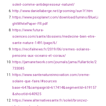
soleil-comme-antidepresseur-naturel/
http://www.daniellaberge.net/grooming/sun1f.htm
https://www.psioplanet.com/download/lumino/BlueLi
ghtWhitePaper-FR.pdf
https://www.futura-
sciences.com/sante/dossiers/medecine-bien-etre-
sante-nature-1491/page/6/
https://recifalnews.fr/2019/06/cremes-solaires-
pensons-aux-oceans-et-coraux/
https://jamanetwork.com/journals/jama/fullarticle/2
733085
https://www.santenatureinnovation.com/creme-
solaire-que-faire/#sources
base=647&campaignId=617414&segmentId=619157
&shootId=640925
https://www.alternativesante.fr/soleil/bronzez-