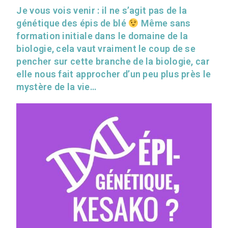
Je vous vois venir : il ne s’agit pas de la
génétique des épis de blé
Même sans
formation initiale dans le domaine de la
biologie, cela vaut vraiment le coup de se
pencher sur cette branche de la biologie, car
elle nous fait approcher d’un peu plus près le
mystère de la vie…