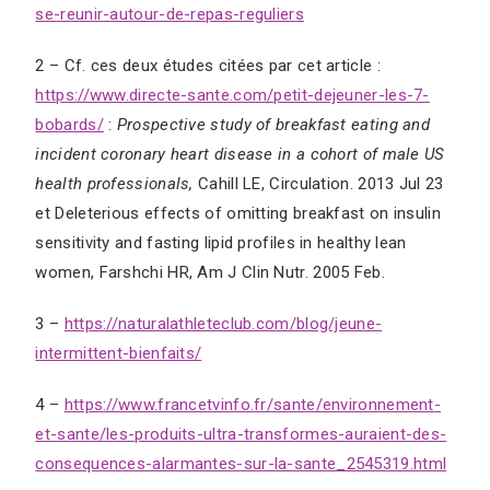
se-reunir-autour-de-repas-reguliers
2 – Cf. ces deux études citées par cet article :
https://www.directe-sante.com/petit-dejeuner-les-7-
bobards/
:
Prospective study of breakfast eating and
incident coronary heart disease in a cohort of male US
health professionals,
Cahill LE, Circulation. 2013 Jul 23
et Deleterious effects of omitting breakfast on insulin
sensitivity and fasting lipid profiles in healthy lean
women, Farshchi HR, Am J Clin Nutr. 2005 Feb.
3 –
https://naturalathleteclub.com/blog/jeune-
intermittent-bienfaits/
4 –
https://www.francetvinfo.fr/sante/environnement-
et-sante/les-produits-ultra-transformes-auraient-des-
consequences-alarmantes-sur-la-sante_2545319.html