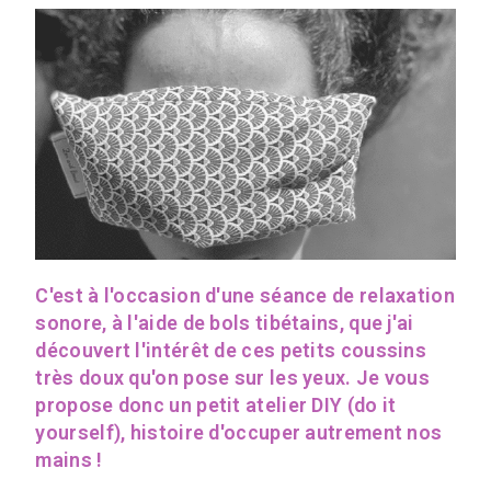
C'est à l'occasion d'une séance de relaxation
sonore, à l'aide de bols tibétains, que j'ai
découvert l'intérêt de ces petits coussins
très doux qu'on pose sur les yeux. Je vous
propose donc un petit atelier DIY (do it
yourself), histoire d'occuper autrement nos
mains !