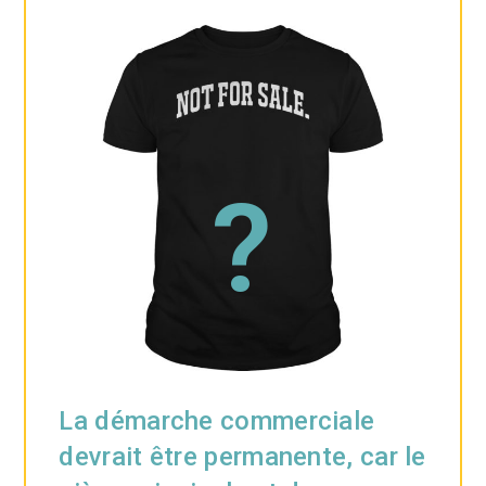
?
La démarche commerciale
devrait être permanente, car le