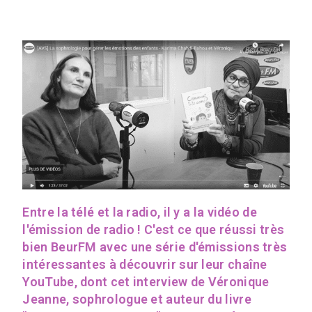
Entre la télé et la radio, il y a la vidéo de
l'émission de radio ! C'est ce que réussi très
bien BeurFM avec une série d'émissions très
intéressantes à découvrir sur leur chaîne
YouTube, dont cet interview de Véronique
Jeanne, sophrologue et auteur du livre